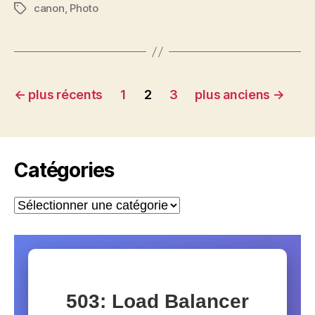
canon
,
Photo
? »
Étiquettes
Pagination
←
plus récents
1
2
3
plus anciens
→
des
publications
Catégories
Catégories