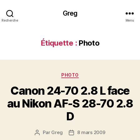
Greg
Recherche
Menu
Étiquette :
Photo
Catégories
PHOTO
Canon 24-70 2.8 L face
au Nikon AF-S 28-70 2.8
D
Par
Greg
8 mars 2009
Auteur
Date
de
de