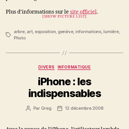
Plus d’informations sur le
site officiel
.
[SHOW PICTURE LIST]
arbre
,
art
,
exposition
,
genève
,
informations
,
lumière
,
Étiquettes
Photo
Catégories
DIVERS
INFORMATIQUE
iPhone : les
indispensables
Par
Greg
12 décembre 2008
Auteur
Date
de
de
l’article
l’article