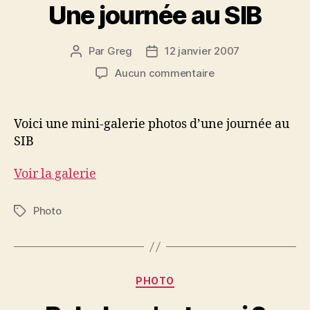
Une journée au SIB
Par
Greg
12 janvier 2007
Auteur
Date
de
de
sur
Aucun commentaire
l’article
l’article
Une
journée
au
Voici une mini-galerie photos d’une journée au
SIB
SIB
Voir la galerie
Photo
Étiquettes
Catégories
PHOTO