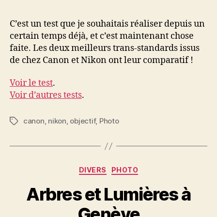
l’article
l’article
C’est un test que je souhaitais réaliser depuis un
certain temps déjà, et c’est maintenant chose
faite. Les deux meilleurs trans-standards issus
de chez Canon et Nikon ont leur comparatif !
Voir le test
.
Voir d’autres tests
.
canon
,
nikon
,
objectif
,
Photo
Étiquettes
Catégories
DIVERS
PHOTO
Arbres et Lumières à
Genève