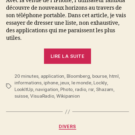
Avec la venue de l’iPhone, l’utilisateur lambda
découvre de nouveaux horizons au travers de
son téléphone portable. Dans cet article, je vais
essayer de dresser une liste, non exhaustive,
des applications qui me paraissent les plus
utiles.
« iPhone
LIRE LA SUITE
:
les
20 minutes
,
application
,
Bloomberg
,
indispensables »
bourse
,
html
,
informations
,
iphone
,
jeux
,
le monde
,
Lockly
,
Étiquettes
LookItUp
,
navigation
,
Photo
,
radio
,
rsr
,
Shazam
,
suisse
,
VisuaRadio
,
Wikipanion
Catégories
DIVERS