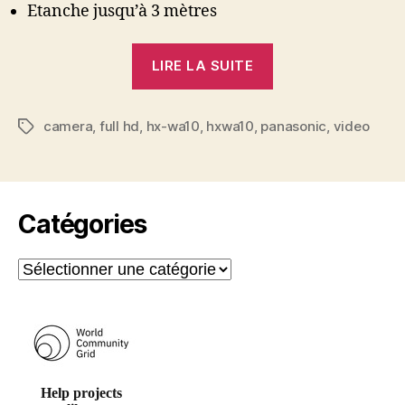
Etanche jusqu’à 3 mètres
« Test
LIRE LA SUITE
Panasonic
HX-
camera
,
full hd
,
hx-wa10
,
hxwa10
,
panasonic
WA10 »
,
video
Étiquettes
Catégories
Catégories