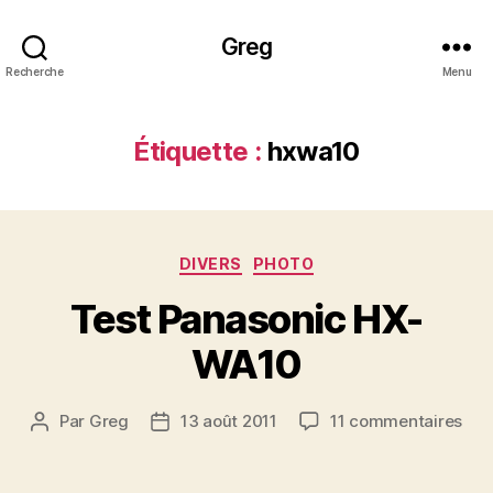
Greg
Recherche
Menu
Étiquette :
hxwa10
Catégories
DIVERS
PHOTO
Test Panasonic HX-
WA10
sur
Par
Greg
13 août 2011
11 commentaires
Auteur
Date
Tes
de
de
Pan
l’article
l’article
HX-