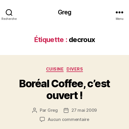
Greg
Recherche
Menu
Étiquette :
decroux
Catégories
CUISINE
DIVERS
Boréal Coffee, c’est
ouvert !
Par
Greg
27 mai 2009
Auteur
Date
de
de
sur
Aucun commentaire
l’article
l’article
Boréal