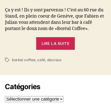
Coffee,
c’est
Ça y est ! Ils y sont parvenus ! C’est au 60 rue du
ouvert
Stand, en plein coeur de Genève, que Fabien et
!
Julian vous attendent dans leur bar à café
portant le doux nom de «Boréal Coffee».
« Boréal
LIRE LA SUITE
Coffee,
c’est
boréal coffee
,
café
,
decroux
ouvert
Étiquettes
! »
Catégories
Catégories