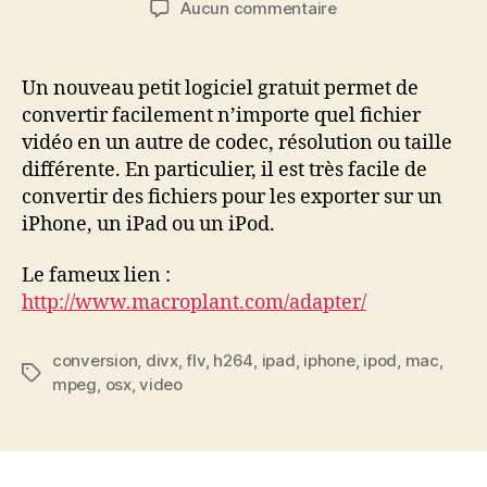
sur
Aucun commentaire
l’article
l’article
Convertir
tout
type
Un nouveau petit logiciel gratuit permet de
de
convertir facilement n’importe quel fichier
vidéo
vidéo en un autre de codec, résolution ou taille
pour
différente. En particulier, il est très facile de
iPhone,
convertir des fichiers pour les exporter sur un
iPad
iPhone, un iPad ou un iPod.
ou
autre
Le fameux lien :
http://www.macroplant.com/adapter/
conversion
,
divx
,
flv
,
h264
,
ipad
,
iphone
,
ipod
,
mac
,
Étiquettes
mpeg
,
osx
,
video