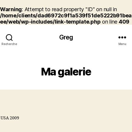
Warning
: Attempt to read property "ID" on null in
/home/clients/dad6972c9f1a539f51de5222b91bea
ee/web/wp-includes/link-template.php
on line
409
Greg
Recherche
Menu
Catégories
Ma galerie
USA 2009